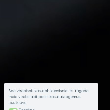
See veebisait kasutab küpsiseid, et tagada
meie veebisaidil parim kasutuskogemus.
Lisateave
Tehniline