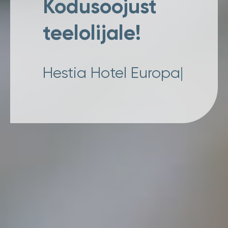
Kodusoojust
teelolijale!
Hestia Hotel K
|