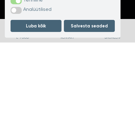
Tehniline
Analüütilised
Analüütilised
Luba kõik
Salvesta seaded
E-POOD
KONTAKT
BRONEERI
Miks Hestia?