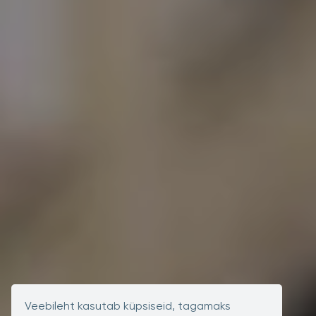
Veebileht kasutab küpsiseid, tagamaks