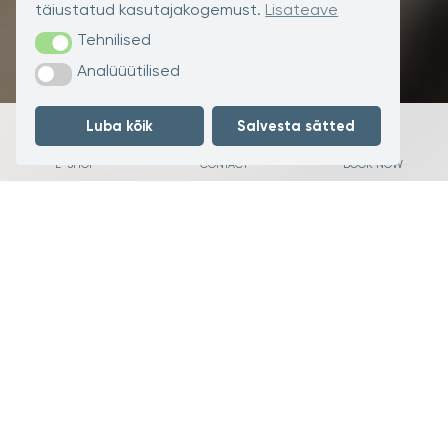
täiustatud kasutajakogemust.
Lisateave
Tehnilised
Tehnilised
Analüüütilised
Analüüütilised
Luba kõik
Salvesta sätted
E-SHOP
CONTACT
BOOK NOW
Our hotel
Rooms
Restaurant
Meeting room
Free WI-FI
Pets
Parking
In the old town
Special offers