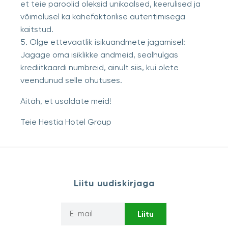
et teie paroolid oleksid unikaalsed, keerulised ja
võimalusel ka kahefaktorilise autentimisega
kaitstud.
5. Olge ettevaatlik isikuandmete jagamisel:
Jagage oma isiklikke andmeid, sealhulgas
krediitkaardi numbreid, ainult siis, kui olete
veendunud selle ohutuses.
Aitäh, et usaldate meid!
Teie Hestia Hotel Group
Liitu uudiskirjaga
Liitu