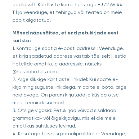
aadressilt. Kahtluste korral helistage +372 66 44
111 ja veenduge, et tehingud või teated on meie
poolt algatatud.
Mõned näpunäited, et end petukirjade eest
kaitsta:
1. Kontrollige saatja e-posti aadressi: Veenduge,
et kirja saadetud aadress vastab tõeliselt Hestia
Hotellide ametlikule aadressile, näiteks
@hestiahotels.com.
2. Ärge klikkige kahtlastel linkidel: Kui saate e-
kirja mingisuguste linkidega, mida te ei oota, ärge
neid avage. On parem kirjutada ja küsida otse
meie teenindusnumbril.
3. Otsige vigasid: Petukirjad võivad sisaldada
grammatika- või õigekirjavigu, mis ei ole meie
ametlikus suhtluses levinud.
4. Kasutage turvalisi paroolipraktikaid: Veenduge,