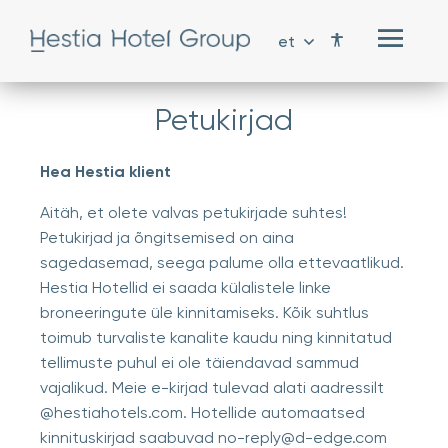
et
Petukirjad
Hea Hestia klient
Aitäh, et olete valvas petukirjade suhtes!
Petukirjad ja õngitsemised on aina
sagedasemad, seega palume olla ettevaatlikud.
Hestia Hotellid ei saada külalistele linke
broneeringute üle kinnitamiseks. Kõik suhtlus
toimub turvaliste kanalite kaudu ning kinnitatud
tellimuste puhul ei ole täiendavad sammud
vajalikud. Meie e-kirjad tulevad alati aadressilt
@hestiahotels.com. Hotellide automaatsed
kinnituskirjad saabuvad no-reply@d-edge.com